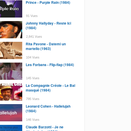
Prince - Purple Rain (1984)
91 Vues
Johnny Hallyday - Reste Ici
(1984)
2,841 Vues
Rita Pavone - Datemi un
martello (1963)
104 Vues
Les Forbans - Flip-flap (1984)
145 Vues
La Compagnie Créole - Le Bal
masqué (1984)
795 Vues
Leonard Cohen - Hallelujah
(1984)
146 Vues
Claude Barzotti - Je ne