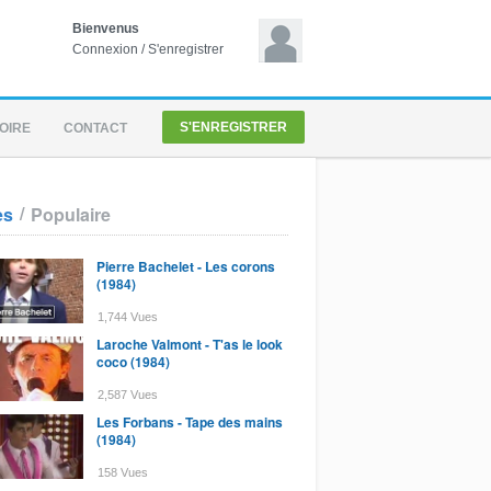
Bienvenus
Connexion
/
S'enregistrer
S'ENREGISTRER
OIRE
CONTACT
/
es
Populaire
Pierre Bachelet - Les corons
(1984)
1,744 Vues
Laroche Valmont - T'as le look
coco (1984)
2,587 Vues
Les Forbans - Tape des mains
(1984)
158 Vues