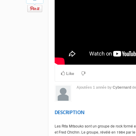
Like
Ajoutées
1 année
by
Cybernard
d
DESCRIPTION
Les Rita Mitsouko sont un groupe de rock formé e
et Fred Chichin. Le groupe, révélé en 1984 par le