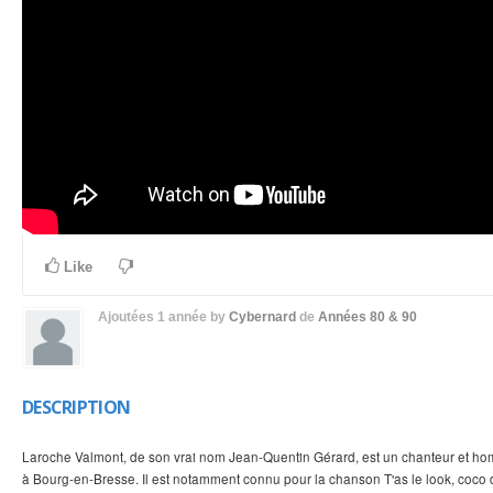
Like
Ajoutées
1 année
by
Cybernard
de
Années 80 & 90
DESCRIPTION
Laroche Valmont, de son vrai nom Jean-Quentin Gérard, est un chanteur et ho
à Bourg-en-Bresse. Il est notamment connu pour la chanson T'as le look, coco