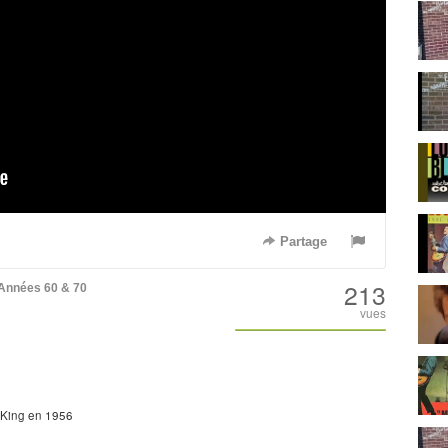
Partage
213
Années 60 & 70
vues
 King en 1956