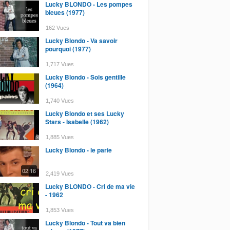
Lucky BLONDO - Les pompes
bleues (1977)
162 Vues
Lucky Blondo - Va savoir
pourquoi (1977)
1,717 Vues
Lucky Blondo - Sois gentille
(1964)
1,740 Vues
Lucky Blondo et ses Lucky
Stars - Isabelle (1962)
1,885 Vues
Lucky Blondo - le parie
02:16
2,419 Vues
Lucky BLONDO - Cri de ma vie
- 1962
1,853 Vues
Lucky Blondo - Tout va bien