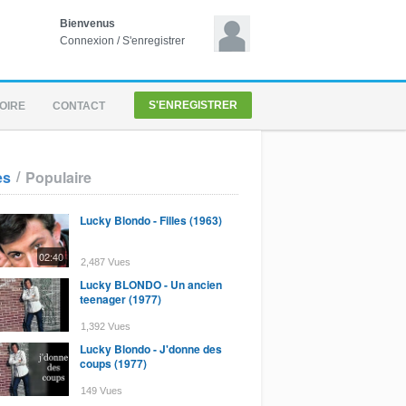
Bienvenus
Connexion
/
S'enregistrer
S'ENREGISTRER
OIRE
CONTACT
/
es
Populaire
Lucky Blondo - Filles (1963)
02:40
2,487 Vues
Lucky BLONDO - Un ancien
teenager (1977)
1,392 Vues
Lucky Blondo - J'donne des
coups (1977)
149 Vues