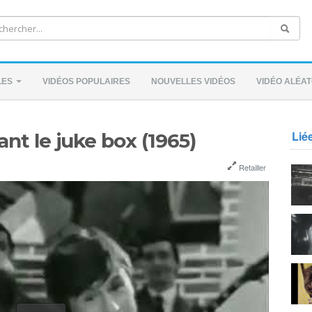
LES
VIDÉOS POPULAIRES
NOUVELLES VIDÉOS
VIDÉO ALÉAT
Lié
nt le juke box (1965)
Retailler