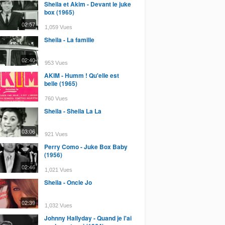
Sheila et Akim - Devant le juke
box (1965)
02:57
1,059 Vues
Sheila - La famille
02:40
953 Vues
AKIM - Humm ! Qu'elle est
belle (1965)
760 Vues
Sheila - Sheila La La
03:06
921 Vues
Perry Como - Juke Box Baby
(1956)
02:46
1,021 Vues
Sheila - Oncle Jo
02:39
1,032 Vues
Johnny Hallyday - Quand je l'ai