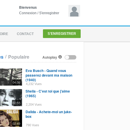
Bienvenus
Connexion
/
S'enregistrer
S'ENREGISTRER
OIRE
CONTACT
/
es
Populaire
Autoplay
Eva Busch - Quand vous
passerez devant ma maison
(1940)
04:06
4,232 Vues
Sheila - C'est toi que j'aime
(1965)
02:55
2,204 Vues
Dalida - Achete-moi un juke-
box
02:49
790 Vues