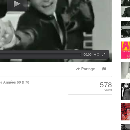
00:00
Partage
578
de
Années 60 & 70
vues