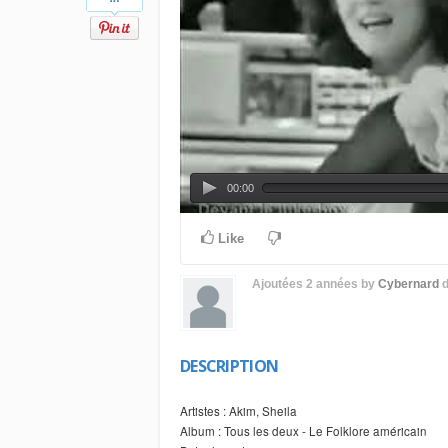
00:00
Like
Ajoutées
2 années
by
Cybernard
DESCRIPTION
Artistes : Akim, Sheila
Album : Tous les deux - Le Folklore américain